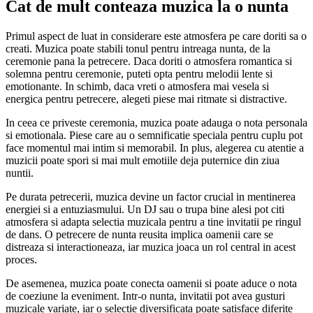
Cat de mult conteaza muzica la o nunta
Primul aspect de luat in considerare este atmosfera pe care doriti sa o
creati. Muzica poate stabili tonul pentru intreaga nunta, de la
ceremonie pana la petrecere. Daca doriti o atmosfera romantica si
solemna pentru ceremonie, puteti opta pentru melodii lente si
emotionante. In schimb, daca vreti o atmosfera mai vesela si
energica pentru petrecere, alegeti piese mai ritmate si distractive.
In ceea ce priveste ceremonia, muzica poate adauga o nota personala
si emotionala. Piese care au o semnificatie speciala pentru cuplu pot
face momentul mai intim si memorabil. In plus, alegerea cu atentie a
muzicii poate spori si mai mult emotiile deja puternice din ziua
nuntii.
Pe durata petrecerii, muzica devine un factor crucial in mentinerea
energiei si a entuziasmului. Un DJ sau o trupa bine alesi pot citi
atmosfera si adapta selectia muzicala pentru a tine invitatii pe ringul
de dans. O petrecere de nunta reusita implica oamenii care se
distreaza si interactioneaza, iar muzica joaca un rol central in acest
proces.
De asemenea, muzica poate conecta oamenii si poate aduce o nota
de coeziune la eveniment. Intr-o nunta, invitatii pot avea gusturi
muzicale variate, iar o selectie diversificata poate satisface diferite