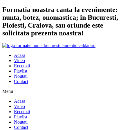
Sari
Formatia noastra canta la evenimente:
la
nunta, botez, onomastica; in Bucuresti,
conținut
Ploiesti, Craiova, sau oriunde este
solicitata prezenta noastra!
Acasa
Video
Recenzii
Playlist
Noutati
Contact
Menu
Acasa
Video
Recenzii
Playlist
Noutati
Contact