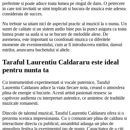
preferinte si poate aduce toata lumea pe ringul de dans. O petrecere
in care toti invitatii se simt implicati si bucura de muzica este adesea
considerata de succes.
Nu trebuie sa uitam nici de aspectul practic al muzicii la o nunta. Un
sunet de calitate si un sistem audio bine pus la punct asigura ca toata
lumea poate sa auda si sa se bucure de melodiile alese. De
asemenea, este important sa coordonati muzica cu diferitele
momente ale evenimentului, cum ar fi introducerea mirilor, dansul
mirilor, aruncarea buchetului si altele.
Taraful Laurentiu Caldararu este ideal
pentru nunta ta
Cu instrumentisti experimentati si vocale puternice, Taraful
Laurentiu Caldararu aduce la viata fiecare nota, creand o atmosfera
plina de energie si bucurie. Acesti artisti pasionati reusesc sa
captiveze audienta cu interpretari autentice, ce amintesc de traditiile
muzicale romanesti.
Dincolo de talentul muzical, Taraful Laurentiu Caldararu ofera si o
prezenta scenica impresionanta. Cu o comunicare plina de caldura si
interactiune directa cu publicul, ansamblul adauga un plus de
atmosfera festiva la evenimentul tau de nunta. Capacitatea de a citi