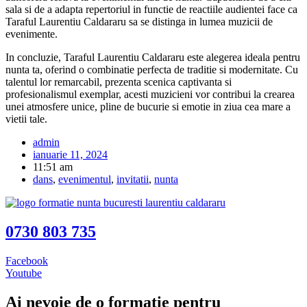
sala si de a adapta repertoriul in functie de reactiile audientei face ca
Taraful Laurentiu Caldararu sa se distinga in lumea muzicii de
evenimente.
In concluzie, Taraful Laurentiu Caldararu este alegerea ideala pentru
nunta ta, oferind o combinatie perfecta de traditie si modernitate. Cu
talentul lor remarcabil, prezenta scenica captivanta si
profesionalismul exemplar, acesti muzicieni vor contribui la crearea
unei atmosfere unice, pline de bucurie si emotie in ziua cea mare a
vietii tale.
admin
ianuarie 11, 2024
11:51 am
dans
,
evenimentul
,
invitatii
,
nunta
0730 803 735
Facebook
Youtube
Ai nevoie de o formatie pentru