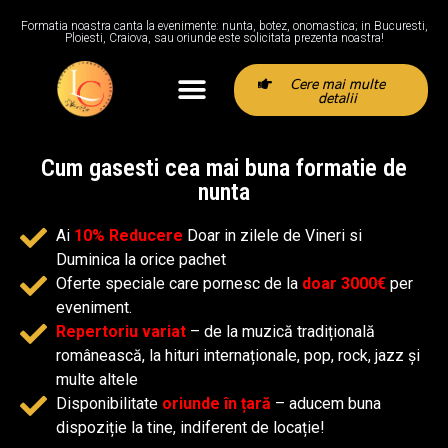
Formatia noastra canta la evenimente: nunta, botez, onomastica; in Bucuresti,
Ploiesti, Craiova, sau oriunde este solicitata prezenta noastra!
Cere mai multe
detalii
Cum gasesti cea mai buna formatie de
nunta
Ai
10% Reducere
Doar in zilele de Vineri si
Duminica la orice pachet
Oferte speciale care pornesc de la
doar 3000€
per
eveniment.
Repertoriu variat
– de la muzică tradițională
românească, la hituri internaționale, pop, rock, jazz și
multe altele
Disponibilitate
oriunde în țară
– aducem buna
dispoziție la tine, indiferent de locație!