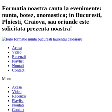
Sari
Formatia noastra canta la evenimente:
la
nunta, botez, onomastica; in Bucuresti,
conținut
Ploiesti, Craiova, sau oriunde este
solicitata prezenta noastra!
Acasa
Video
Recenzii
Playlist
Noutati
Contact
Menu
Acasa
Video
Recenzii
Playlist
Noutati
Contact