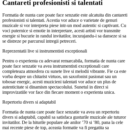
Cantareti profesionisti si talentati
Formatia de nunta care poate face senzatie este alcatuita din cantareti
profesionisti si talentati. Acestia vor aduce o varietate de genuri
muzicale si vor interpreta piese intr-un mod autentic si captivant. Cu
voci puternice si emotie in interpretare, acesti artisti vor transmite
energie si bucurie in randul invitatilor, incurajandu-i sa danseze si sa
se distreze pe parcursul intregii petreceri.
Reprezentatii live si instrumentisti exceptionali
Pentru o experienta cu adevarat remarcabila, formatia de nunta care
poate face senzatie va avea instrumentisti exceptionali care
completeaza atmosfera cu sunete live si melodii vibrante. Fie ca este
vorba despre un chitarist virtuos, un saxofonist pasionat sau un
tobosar energic, acesti muzicieni talentati vor aduce un plus de
autenticitate si dinamism spectacolului. Sunetul in direct si
improvizatiile vor face din fiecare moment o experienta unica.
Repertoriu divers si adaptabil
Formatia de nunta care poate face senzatie va avea un repertoriu
divers si adaptabil, capabil sa satisfaca gusturile muzicale ale tuturor
invitatilor. De la hiturile populare ale anilor ’70 si ’80, pana la cele
mai recente piese de top, aceasta formatie va fi pregatita sa