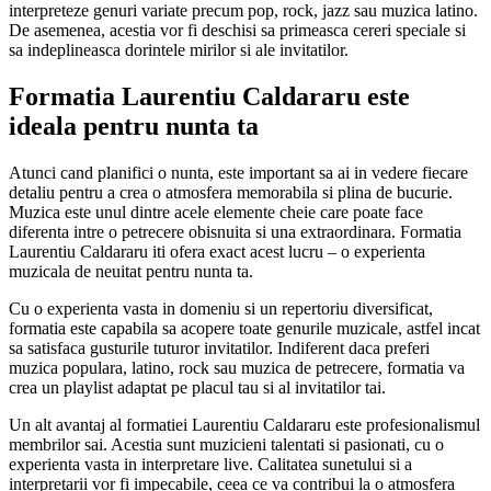
interpreteze genuri variate precum pop, rock, jazz sau muzica latino.
De asemenea, acestia vor fi deschisi sa primeasca cereri speciale si
sa indeplineasca dorintele mirilor si ale invitatilor.
Formatia Laurentiu Caldararu este
ideala pentru nunta ta
Atunci cand planifici o nunta, este important sa ai in vedere fiecare
detaliu pentru a crea o atmosfera memorabila si plina de bucurie.
Muzica este unul dintre acele elemente cheie care poate face
diferenta intre o petrecere obisnuita si una extraordinara. Formatia
Laurentiu Caldararu iti ofera exact acest lucru – o experienta
muzicala de neuitat pentru nunta ta.
Cu o experienta vasta in domeniu si un repertoriu diversificat,
formatia este capabila sa acopere toate genurile muzicale, astfel incat
sa satisfaca gusturile tuturor invitatilor. Indiferent daca preferi
muzica populara, latino, rock sau muzica de petrecere, formatia va
crea un playlist adaptat pe placul tau si al invitatilor tai.
Un alt avantaj al formatiei Laurentiu Caldararu este profesionalismul
membrilor sai. Acestia sunt muzicieni talentati si pasionati, cu o
experienta vasta in interpretare live. Calitatea sunetului si a
interpretarii vor fi impecabile, ceea ce va contribui la o atmosfera