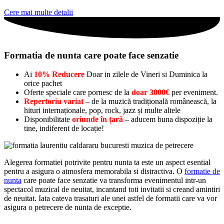
Cere mai multe detalii
Formatia de nunta care poate face senzatie
Ai
10% Reducere
Doar in zilele de Vineri si Duminica la
orice pachet
Oferte speciale care pornesc de la
doar 3000€
per eveniment.
Repertoriu variat
– de la muzică tradițională românească, la
hituri internaționale, pop, rock, jazz și multe altele
Disponibilitate
oriunde în țară
– aducem buna dispoziție la
tine, indiferent de locație!
Alegerea formatiei potrivite pentru nunta ta este un aspect esential
pentru a asigura o atmosfera memorabila si distractiva. O
formatie de
nunta
care poate face senzatie va transforma evenimentul intr-un
spectacol muzical de neuitat, incantand toti invitatii si creand amintiri
de neuitat. Iata cateva trasaturi ale unei astfel de formatii care va vor
asigura o petrecere de nunta de exceptie.