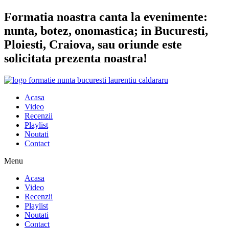
Sari
Formatia noastra canta la evenimente:
la
nunta, botez, onomastica; in Bucuresti,
conținut
Ploiesti, Craiova, sau oriunde este
solicitata prezenta noastra!
Acasa
Video
Recenzii
Playlist
Noutati
Contact
Menu
Acasa
Video
Recenzii
Playlist
Noutati
Contact