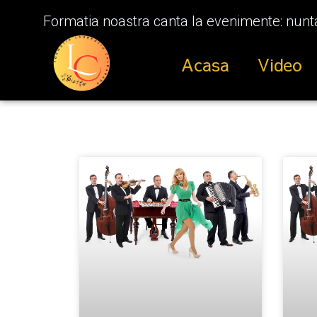
Formatia noastra canta la evenimente: nunta,
Acasa
Video