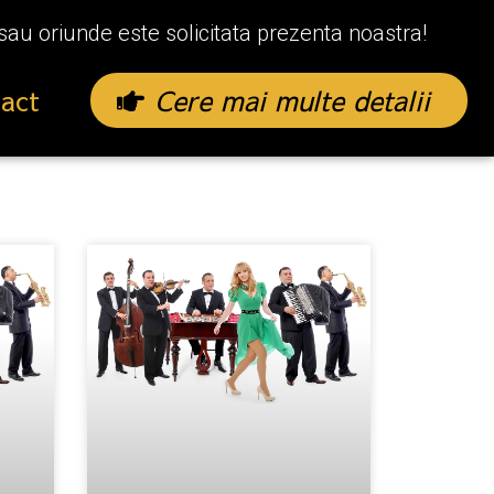
sau oriunde este solicitata prezenta noastra!
Cere mai multe detalii
act