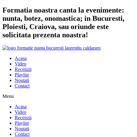
Sari
Formatia noastra canta la evenimente:
la
nunta, botez, onomastica; in Bucuresti,
conținut
Ploiesti, Craiova, sau oriunde este
solicitata prezenta noastra!
Acasa
Video
Recenzii
Playlist
Noutati
Contact
Menu
Acasa
Video
Recenzii
Playlist
Noutati
Contact