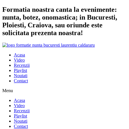
Sari
Formatia noastra canta la evenimente:
la
nunta, botez, onomastica; in Bucuresti,
conținut
Ploiesti, Craiova, sau oriunde este
solicitata prezenta noastra!
Acasa
Video
Recenzii
Playlist
Noutati
Contact
Menu
Acasa
Video
Recenzii
Playlist
Noutati
Contact