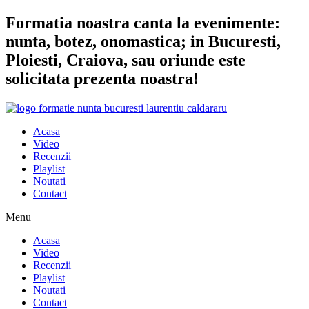
Sari
Formatia noastra canta la evenimente:
la
nunta, botez, onomastica; in Bucuresti,
conținut
Ploiesti, Craiova, sau oriunde este
solicitata prezenta noastra!
Acasa
Video
Recenzii
Playlist
Noutati
Contact
Menu
Acasa
Video
Recenzii
Playlist
Noutati
Contact