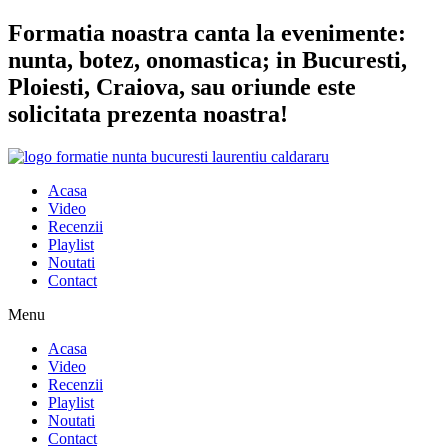
Sari
Formatia noastra canta la evenimente:
la
nunta, botez, onomastica; in Bucuresti,
conținut
Ploiesti, Craiova, sau oriunde este
solicitata prezenta noastra!
Acasa
Video
Recenzii
Playlist
Noutati
Contact
Menu
Acasa
Video
Recenzii
Playlist
Noutati
Contact