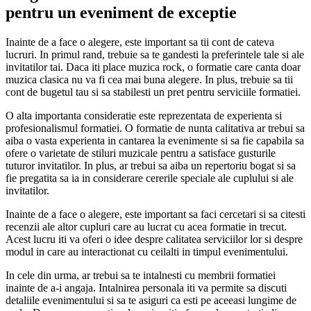
pentru un eveniment de exceptie
Inainte de a face o alegere, este important sa tii cont de cateva
lucruri. In primul rand, trebuie sa te gandesti la preferintele tale si ale
invitatilor tai. Daca iti place muzica rock, o formatie care canta doar
muzica clasica nu va fi cea mai buna alegere. In plus, trebuie sa tii
cont de bugetul tau si sa stabilesti un pret pentru serviciile formatiei.
O alta importanta consideratie este reprezentata de experienta si
profesionalismul formatiei. O formatie de nunta calitativa ar trebui sa
aiba o vasta experienta in cantarea la evenimente si sa fie capabila sa
ofere o varietate de stiluri muzicale pentru a satisface gusturile
tuturor invitatilor. In plus, ar trebui sa aiba un repertoriu bogat si sa
fie pregatita sa ia in considerare cererile speciale ale cuplului si ale
invitatilor.
Inainte de a face o alegere, este important sa faci cercetari si sa citesti
recenzii ale altor cupluri care au lucrat cu acea formatie in trecut.
Acest lucru iti va oferi o idee despre calitatea serviciilor lor si despre
modul in care au interactionat cu ceilalti in timpul evenimentului.
In cele din urma, ar trebui sa te intalnesti cu membrii formatiei
inainte de a-i angaja. Intalnirea personala iti va permite sa discuti
detaliile evenimentului si sa te asiguri ca esti pe aceeasi lungime de