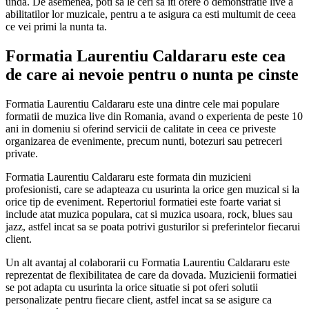
unda. De asemenea, poti sa le ceri sa iti ofere o demonstratie live a
abilitatilor lor muzicale, pentru a te asigura ca esti multumit de ceea
ce vei primi la nunta ta.
Formatia Laurentiu Caldararu este cea
de care ai nevoie pentru o nunta pe cinste
Formatia Laurentiu Caldararu este una dintre cele mai populare
formatii de muzica live din Romania, avand o experienta de peste 10
ani in domeniu si oferind servicii de calitate in ceea ce priveste
organizarea de evenimente, precum nunti, botezuri sau petreceri
private.
Formatia Laurentiu Caldararu este formata din muzicieni
profesionisti, care se adapteaza cu usurinta la orice gen muzical si la
orice tip de eveniment. Repertoriul formatiei este foarte variat si
include atat muzica populara, cat si muzica usoara, rock, blues sau
jazz, astfel incat sa se poata potrivi gusturilor si preferintelor fiecarui
client.
Un alt avantaj al colaborarii cu Formatia Laurentiu Caldararu este
reprezentat de flexibilitatea de care da dovada. Muzicienii formatiei
se pot adapta cu usurinta la orice situatie si pot oferi solutii
personalizate pentru fiecare client, astfel incat sa se asigure ca