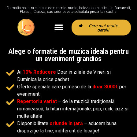
Formatia noastra canta la evenimente: nunta, botez, onomastica; in Bucuresti,
Ploiesti, Craiova, sau oriunde este solicitata prezenta noastra!
Cere mai multe
detalii
Alege o formatie de muzica ideala pentru
un eveniment grandios
Ai
10% Reducere
Doar in zilele de Vineri si
Duminica la orice pachet
Oferte speciale care pornesc de la
doar 3000€
per
eveniment.
Repertoriu variat
– de la muzică tradițională
românească, la hituri internaționale, pop, rock, jazz și
multe altele
Disponibilitate
oriunde în țară
– aducem buna
dispoziție la tine, indiferent de locație!