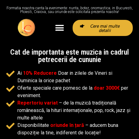
Formatia noastra canta la evenimente: nunta, botez, onomastica; in Bucuresti,
Ploiesti, Craiova, sau oriunde este solicitata prezenta noastra!
Cere mai multe
detalii
Cat de importanta este muzica in cadrul
petrecerii de cununie
Ai
10% Reducere
Doar in zilele de Vineri si
Duminica la orice pachet
Oferte speciale care pornesc de la
doar 3000€
per
eveniment.
Repertoriu variat
– de la muzică tradițională
românească, la hituri internaționale, pop, rock, jazz și
multe altele
Disponibilitate
oriunde în țară
– aducem buna
dispoziție la tine, indiferent de locație!