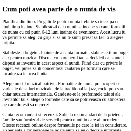
Cum poti avea parte de o nunta de vis
Planifica din timp: Pregatirile pentru nunta trebuie sa inceapa cu
mult timp inainte. Stabileste-ti data nuntii si incepe sa cauti formatii
de nunta cu cel putin 6-12 luni inainte de eveniment. Acest lucru iti
va permite sa alegi cu grija si sa nu te simti presat sa faci o alegere
pripita.
Stabileste-ti bugetul: Inainte de a cauta formatii, stabileste-ti un buget
clar pentru muzica. Discuta cu partenerul tau si decideti cat sunteti
dispusi sa investiti in acest aspect al nuntii. Fiind clar cu privire la
buget, vei putea sa iti concentrezi cautarea pe formatii care se
incadreaza in acea limita.
Alege un stil muzical potrivit: Formatiile de nunta pot acoperi o
varietate de stiluri muzicale, de la traditional la jazz, rock, pop sau
chiar muzica internationala. Gandeste-te la preferintele tale si ale
invitatilor tai si alege o formatie care sa se potriveasca cu atmosfera
pe care doresti sa o creezi.
Cauta recomandari si recenzii: Solicita recomandari de la prieteni,
familie sau furnizori de servicii pentru nunti in care ai incredere.
Citeste recenzii online despre formatiile pe care le iei in considerare.
Experienta altor persoane te poate ajuta sa iei o decizie informata.