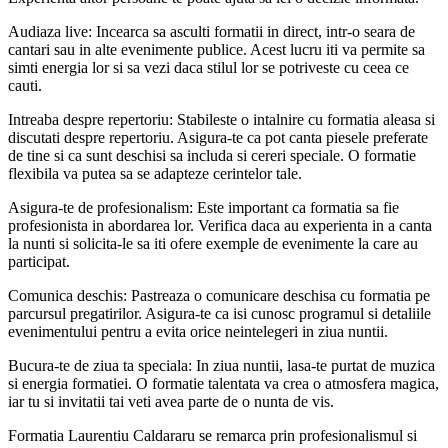
Audiaza live: Incearca sa asculti formatii in direct, intr-o seara de
cantari sau in alte evenimente publice. Acest lucru iti va permite sa
simti energia lor si sa vezi daca stilul lor se potriveste cu ceea ce
cauti.
Intreaba despre repertoriu: Stabileste o intalnire cu formatia aleasa si
discutati despre repertoriu. Asigura-te ca pot canta piesele preferate
de tine si ca sunt deschisi sa includa si cereri speciale. O formatie
flexibila va putea sa se adapteze cerintelor tale.
Asigura-te de profesionalism: Este important ca formatia sa fie
profesionista in abordarea lor. Verifica daca au experienta in a canta
la nunti si solicita-le sa iti ofere exemple de evenimente la care au
participat.
Comunica deschis: Pastreaza o comunicare deschisa cu formatia pe
parcursul pregatirilor. Asigura-te ca isi cunosc programul si detaliile
evenimentului pentru a evita orice neintelegeri in ziua nuntii.
Bucura-te de ziua ta speciala: In ziua nuntii, lasa-te purtat de muzica
si energia formatiei. O formatie talentata va crea o atmosfera magica,
iar tu si invitatii tai veti avea parte de o nunta de vis.
Formatia Laurentiu Caldararu se remarca prin profesionalismul si