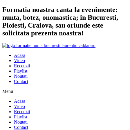
Sari
Formatia noastra canta la evenimente:
la
nunta, botez, onomastica; in Bucuresti,
conținut
Ploiesti, Craiova, sau oriunde este
solicitata prezenta noastra!
Acasa
Video
Recenzii
Playlist
Noutati
Contact
Menu
Acasa
Video
Recenzii
Playlist
Noutati
Contact