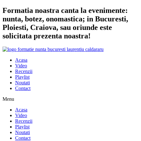
Sari
Formatia noastra canta la evenimente:
la
nunta, botez, onomastica; in Bucuresti,
conținut
Ploiesti, Craiova, sau oriunde este
solicitata prezenta noastra!
Acasa
Video
Recenzii
Playlist
Noutati
Contact
Menu
Acasa
Video
Recenzii
Playlist
Noutati
Contact