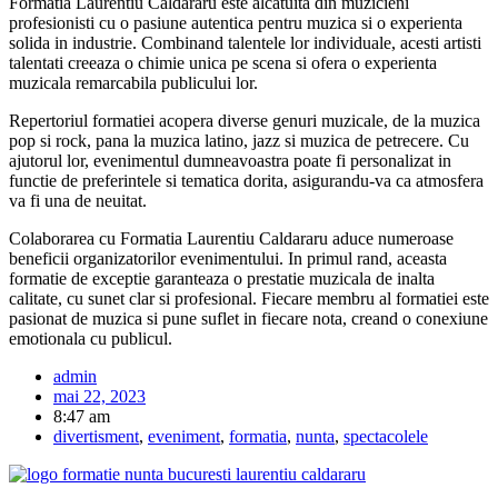
Formatia Laurentiu Caldararu este alcatuita din muzicieni
profesionisti cu o pasiune autentica pentru muzica si o experienta
solida in industrie. Combinand talentele lor individuale, acesti artisti
talentati creeaza o chimie unica pe scena si ofera o experienta
muzicala remarcabila publicului lor.
Repertoriul formatiei acopera diverse genuri muzicale, de la muzica
pop si rock, pana la muzica latino, jazz si muzica de petrecere. Cu
ajutorul lor, evenimentul dumneavoastra poate fi personalizat in
functie de preferintele si tematica dorita, asigurandu-va ca atmosfera
va fi una de neuitat.
Colaborarea cu Formatia Laurentiu Caldararu aduce numeroase
beneficii organizatorilor evenimentului. In primul rand, aceasta
formatie de exceptie garanteaza o prestatie muzicala de inalta
calitate, cu sunet clar si profesional. Fiecare membru al formatiei este
pasionat de muzica si pune suflet in fiecare nota, creand o conexiune
emotionala cu publicul.
admin
mai 22, 2023
8:47 am
divertisment
,
eveniment
,
formatia
,
nunta
,
spectacolele