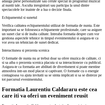
adauga piese personalizate sau cerute special in programul muzical
al nuntii tale. Asculta inregistrari sau participa la unul dintre
spectacolele lor inainte de a lua o decizie finala.
Echipamentul si sunetul
Verifica calitatea echipamentului utilizat de formatia de nunta. Este
important sa se foloseasca echipamente profesionale, care sa asigure
un sunet clar si de inalta calitate. Intreaba formatia despre cum vor
gestiona aspectele tehnice in timpul evenimentului si asigura-te ca
vor avea un tehnician de sunet dedicat.
Interactiunea si prezenta scenica
O formatie de nunta nu ar trebui doar sa ofere muzica de calitate, ci
si sa aiba o prezenta scenica placuta si sa interactioneze cu publicul.
Asigura-te ca formatia are abilitati de divertisment si poate mentine
atmosfera intr-un mod placut si captivant. O formatie cu o energie
contagioasa va ajuta invitatii sa se simta implicati si sa se distreze pe
tot parcursul evenimentului.
Formatia Laurentiu Caldararu este cea
care iti va oferi un eveniment reusit