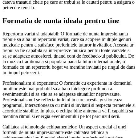
cateva trasaturi cheie pe care ar trebui sa le cautati pentru a asigura o
petrecere reusita.
Formatia de nunta ideala pentru tine
Repertoriu variat si adaptabil: O formatie de nunta impresionanta
trebuie sa aiba un repertoriu variat, care sa acopere multiple genuri
muzicale pentru a satisface preferintele tuturor invitatilor. Aceasta ar
trebui sa fie capabila sa interpreteze muzica pentru toate varstele si
sa se adapteze atmosferei, tinand cont de feedback-ul publicului. De
la muzica traditionala si populara pana la hituri internationale, o
formatie cu un repertoriu bogat va mentine invitatii pe ringul de dans
in timpul petrecerii.
Profesionalism si experienta: O formatie cu experienta in domeniul
nuntilor este mai probabil sa aiba o intelegere profunda a
evenimentului si sa stie sa se adapteze situatiilor neprevazute.
Profesionalismul se reflecta in felul in care acestia gestioneaza
programul, interactioneaza cu mirii si invitatii si respecta termenele si
acordurile stabilite. In plus, o echipa bine antrenata va fi capabila sa
mentina ritmul si energia evenimentului pe tot parcursul serii.
Calitatea si tehnologia echipamentelor: Un aspect crucial al unei
formatii de nunta impresionante este calitatea tehnica a
echipamentelor lor. Sunetul clar si lumini profesionale pot face