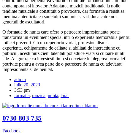
contribuind la perpetuarea valorilor culturale romanesti intr-un mod
contemporan si inovator. Adaptarea muzicii traditionale la noile
tendinte muzicale a constituit o provocare, dar formatia a reusit sa
mentina autenticitatea sunetului sau unic si sa-l duca catre noi
generatii de ascultatori.
O formatie de nunta care ofera o petrecere impresionanta poate
transforma un eveniment special intr-o experienta memorabila pentru
toti cei prezenti. Cu un repertoriu variat, profesionalism si
experienta, echipamente de calitate si abilitati de interactiune cu
publicul, acesti muzicieni talentati pot aduce viata si culoare nuntii
tale. Asigura-te ca investesti timp si cercetare in alegerea formatiei
potrivite pentru a avea parte de o petrecere de nunta cu adevarat
impresionanta si de neuitat.
admin
iulie 20, 2023
3:53 pm
formatia
,
muzica
,
nunta
,
taraf
0730 803 735
Facebook