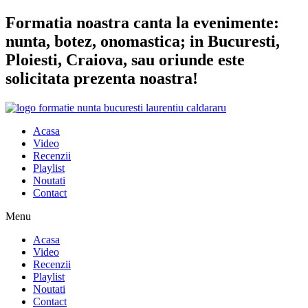
Sari
Formatia noastra canta la evenimente:
la
nunta, botez, onomastica; in Bucuresti,
conținut
Ploiesti, Craiova, sau oriunde este
solicitata prezenta noastra!
Acasa
Video
Recenzii
Playlist
Noutati
Contact
Menu
Acasa
Video
Recenzii
Playlist
Noutati
Contact