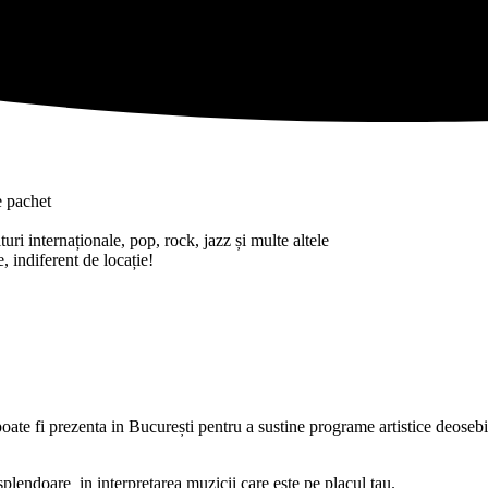
e pachet
uri internaționale, pop, rock, jazz și multe altele
, indiferent de locație!
ate fi prezenta in București pentru a sustine programe artistice deosebit
 splendoare in interpretarea muzicii care este pe placul tau.