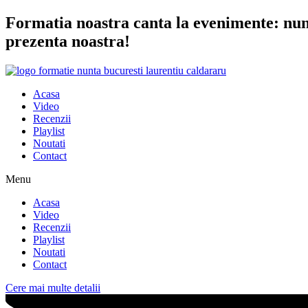
Sari
Formatia noastra canta la evenimente: nunta
la
prezenta noastra!
conținut
Acasa
Video
Recenzii
Playlist
Noutati
Contact
Menu
Acasa
Video
Recenzii
Playlist
Noutati
Contact
Cere mai multe detalii