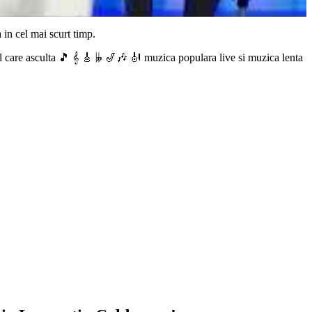
 in cel mai scurt timp.
 care asculta 🎵 𝄞 🎸 𝄫 🎷🎶 🎻 muzica populara live si muzica lenta