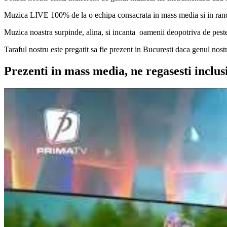
Muzica LIVE 100% de la o echipa consacrata in mass media si in rand
Muzica noastra surpinde, alina, si incanta oamenii deopotriva de peste
Taraful nostru este pregatit sa fie prezent in București daca genul nos
Prezenti in mass media, ne regasesti inclus