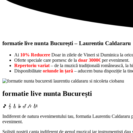
formatie live nunta București – Laurentiu Caldararu
Ai
10% Reducere
Doar in zilele de Vineri si Duminica la oric
Oferte speciale care pornesc de la
doar 3000€
per eveniment.
Repertoriu variat
– de la muzică tradițională românească, la hit
Disponibilitate
oriunde în țară
– aducem buna dispoziție la tine
formatie live nunta București
🎵 𝄞 🎸 𝄫 🎷🎶 🎻
Indiferent de natura evenimentului tau, formatia Laurentiu Caldararu po
eveniment.
Solistii nostrii canta indiferent de genul muzical iar instrumentisti dau