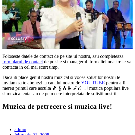
Foloseste datele de contact de pe site-ul nostru, sau completeaza
formularul de contact
de pe site si managerul formatiei noastre te va
contacta in cel mai scurt timp.
Daca iti place genul nostru muzical si vocea solistilor nostrii te
invitam sa te abonezi la canalul nostru de
YOUTUBE
pentru a fi
mereu primul care asculta 🎵 𝄞 🎸 𝄫 🎷🎶 🎻 muzica populara live
si muzica lenta sau de petrecere interpretata de solistii nostrii.
Muzica de petrecere si muzica live!
admin
februarie 21, 2025