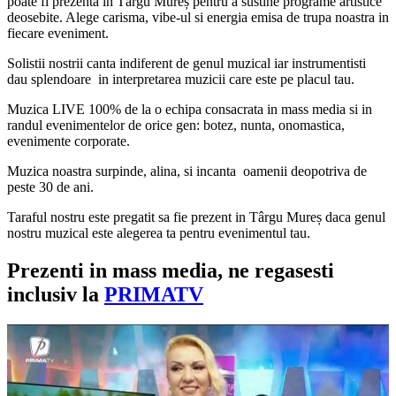
poate fi prezenta in Târgu Mureș pentru a sustine programe artistice
deosebite. Alege carisma, vibe-ul si energia emisa de trupa noastra in
fiecare eveniment.
Solistii nostrii canta indiferent de genul muzical iar instrumentisti
dau splendoare in interpretarea muzicii care este pe placul tau.
Muzica LIVE 100% de la o echipa consacrata in mass media si in
randul evenimentelor de orice gen: botez, nunta, onomastica,
evenimente corporate.
Muzica noastra surpinde, alina, si incanta oamenii deopotriva de
peste 30 de ani.
Taraful nostru este pregatit sa fie prezent in Târgu Mureș daca genul
nostru muzical este alegerea ta pentru evenimentul tau.
Prezenti in mass media, ne regasesti
inclusiv la
PRIMATV