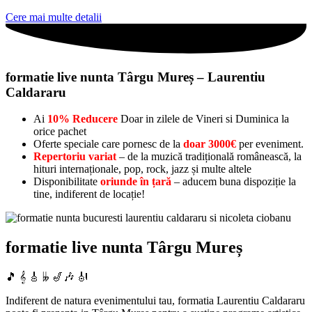
Cere mai multe detalii
formatie live nunta Târgu Mureș – Laurentiu
Caldararu
Ai
10% Reducere
Doar in zilele de Vineri si Duminica la
orice pachet
Oferte speciale care pornesc de la
doar 3000€
per eveniment.
Repertoriu variat
– de la muzică tradițională românească, la
hituri internaționale, pop, rock, jazz și multe altele
Disponibilitate
oriunde în țară
– aducem buna dispoziție la
tine, indiferent de locație!
formatie live nunta Târgu Mureș
🎵 𝄞 🎸 𝄫 🎷🎶 🎻
Indiferent de natura evenimentului tau, formatia Laurentiu Caldararu