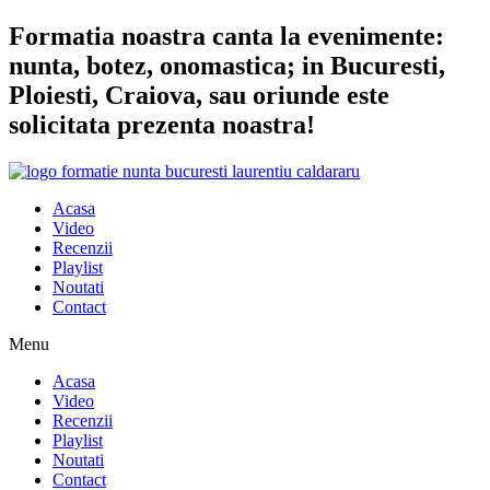
Sari
Formatia noastra canta la evenimente:
la
nunta, botez, onomastica; in Bucuresti,
conținut
Ploiesti, Craiova, sau oriunde este
solicitata prezenta noastra!
Acasa
Video
Recenzii
Playlist
Noutati
Contact
Menu
Acasa
Video
Recenzii
Playlist
Noutati
Contact