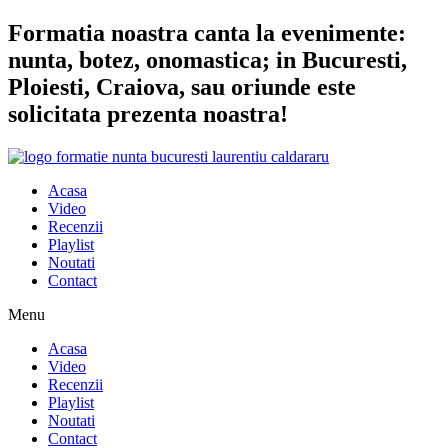
Sari
Formatia noastra canta la evenimente:
la
nunta, botez, onomastica; in Bucuresti,
conținut
Ploiesti, Craiova, sau oriunde este
solicitata prezenta noastra!
Acasa
Video
Recenzii
Playlist
Noutati
Contact
Menu
Acasa
Video
Recenzii
Playlist
Noutati
Contact