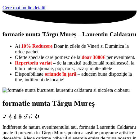
Cere mai multe detalii
formatie nunta Târgu Mureș – Laurentiu Caldararu
Ai
10% Reducere
Doar in zilele de Vineri si Duminica la
orice pachet
Oferte speciale care pornesc de la
doar 3000€
per eveniment.
Repertoriu variat
– de la muzică tradițională românească, la
hituri internaționale, pop, rock, jazz și multe altele
Disponibilitate
oriunde în țară
– aducem buna dispoziție la
tine, indiferent de locație!
formatie nunta Târgu Mureș
🎵 𝄞 🎸 𝄫 🎷🎶 🎻
Indiferent de natura evenimentului tau, formatia Laurentiu Caldararu
poate fi prezenta in Târgu Mureș pentru a sustine programe artistice
deosebite. Alege carisma, vibe-ul si energia emisa de trupa noastra in