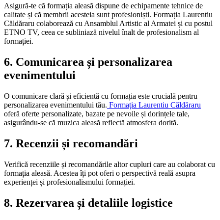
Asigură-te că formația aleasă dispune de echipamente tehnice de
calitate și că membrii acesteia sunt profesioniști. Formația Laurentiu
Căldăraru colaborează cu Ansamblul Artistic al Armatei și cu postul
ETNO TV, ceea ce subliniază nivelul înalt de profesionalism al
formației.
6. Comunicarea și personalizarea
evenimentului
O comunicare clară și eficientă cu formația este crucială pentru
personalizarea evenimentului tău.
Formația Laurentiu Căldăraru
oferă oferte personalizate, bazate pe nevoile și dorințele tale,
asigurându-se că muzica aleasă reflectă atmosfera dorită.
7. Recenzii și recomandări
Verifică recenziile și recomandările altor cupluri care au colaborat cu
formația aleasă. Acestea îți pot oferi o perspectivă reală asupra
experienței și profesionalismului formației.
8. Rezervarea și detaliile logistice