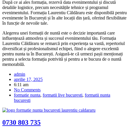
După ce ai ales formația, rezervă data evenimentului și discută
detaliile logistice, precum necesitățile tehnice și programul
evenimentului. Formația Laurentiu Căldăraru este disponibilă pentru
evenimente în București și în alte locații din țară, oferind flexibilitate
în funcție de nevoile tale.
Alegerea unei formații de nuntă este o decizie importantă care
influențează atmosfera și succesul evenimentului tău. Formația
Laurentiu Căldăraru se remarcă prin experiența sa vastă, repertoriul
diversificat și profesionalismul echipei, fiind o alegere excelentă
pentru nunta ta în București. Asigură-te că urmezi pașii menționați
pentru a selecta formația potrivită și pentru a te bucura de o nuntă
memorabilă.
admin
aprilie 17, 2025
6:11 am
No Comments
formatie nunta
,
formatii live bucuresti
,
formatii nunta
bucuresti
0730 803 735