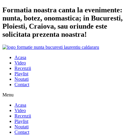
Sari
Formatia noastra canta la evenimente:
la
nunta, botez, onomastica; in Bucuresti,
conținut
Ploiesti, Craiova, sau oriunde este
solicitata prezenta noastra!
Acasa
Video
Recenzii
Playlist
Noutati
Contact
Menu
Acasa
Video
Recenzii
Playlist
Noutati
Contact