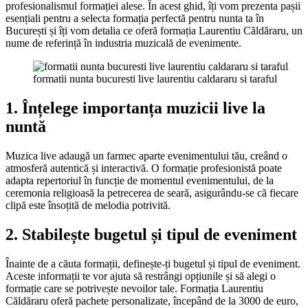
profesionalismul formației alese. În acest ghid, îți vom prezenta pașii
esențiali pentru a selecta formația perfectă pentru nunta ta în
București și îți vom detalia ce oferă formația Laurentiu Căldăraru, un
nume de referință în industria muzicală de evenimente.
formatii nunta bucuresti live laurentiu caldararu si taraful
1. Înțelege importanța muzicii live la
nuntă
Muzica live adaugă un farmec aparte evenimentului tău, creând o
atmosferă autentică și interactivă. O formație profesionistă poate
adapta repertoriul în funcție de momentul evenimentului, de la
ceremonia religioasă la petrecerea de seară, asigurându-se că fiecare
clipă este însoțită de melodia potrivită.
2. Stabilește bugetul și tipul de eveniment
Înainte de a căuta formații, definește-ți bugetul și tipul de eveniment.
Aceste informații te vor ajuta să restrângi opțiunile și să alegi o
formație care se potrivește nevoilor tale. Formația Laurentiu
Căldăraru oferă pachete personalizate, începând de la 3000 de euro,