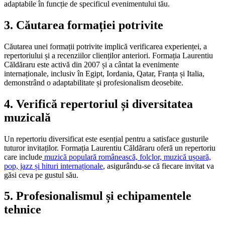
adaptabile în funcție de specificul evenimentului tău.
3. Căutarea formației potrivite
Căutarea unei formații potrivite implică verificarea experienței, a
repertoriului și a recenziilor clienților anteriori. Formația Laurentiu
Căldăraru este activă din 2007 și a cântat la evenimente
internaționale, inclusiv în Egipt, Iordania, Qatar, Franța și Italia,
demonstrând o adaptabilitate și profesionalism deosebite.
4. Verifică repertoriul și diversitatea
muzicală
Un repertoriu diversificat este esențial pentru a satisface gusturile
tuturor invitaților. Formația Laurentiu Căldăraru oferă un repertoriu
care include
muzică populară românească, folclor, muzică ușoară,
pop, jazz și hituri internaționale
, asigurându-se că fiecare invitat va
găsi ceva pe gustul său.
5. Profesionalismul și echipamentele
tehnice