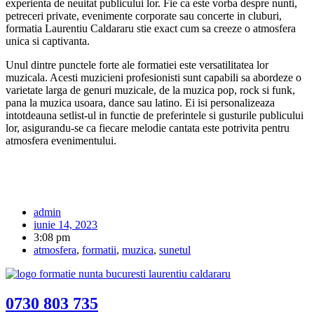
experienta de neuitat publicului lor. Fie ca este vorba despre nunti,
petreceri private, evenimente corporate sau concerte in cluburi,
formatia Laurentiu Caldararu stie exact cum sa creeze o atmosfera
unica si captivanta.
Unul dintre punctele forte ale formatiei este versatilitatea lor
muzicala. Acesti muzicieni profesionisti sunt capabili sa abordeze o
varietate larga de genuri muzicale, de la muzica pop, rock si funk,
pana la muzica usoara, dance sau latino. Ei isi personalizeaza
intotdeauna setlist-ul in functie de preferintele si gusturile publicului
lor, asigurandu-se ca fiecare melodie cantata este potrivita pentru
atmosfera evenimentului.
admin
iunie 14, 2023
3:08 pm
atmosfera
,
formatii
,
muzica
,
sunetul
0730 803 735