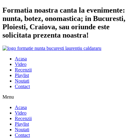
Sari
Formatia noastra canta la evenimente:
la
nunta, botez, onomastica; in Bucuresti,
conținut
Ploiesti, Craiova, sau oriunde este
solicitata prezenta noastra!
Acasa
Video
Recenzii
Playlist
Noutati
Contact
Menu
Acasa
Video
Recenzii
Playlist
Noutati
Contact