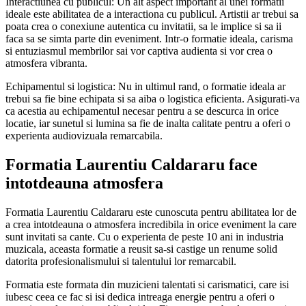
Interactiunea cu publicul: Un alt aspect important al unei formatii
ideale este abilitatea de a interactiona cu publicul. Artistii ar trebui sa
poata crea o conexiune autentica cu invitatii, sa le implice si sa ii
faca sa se simta parte din eveniment. Intr-o formatie ideala, carisma
si entuziasmul membrilor sai vor captiva audienta si vor crea o
atmosfera vibranta.
Echipamentul si logistica: Nu in ultimul rand, o formatie ideala ar
trebui sa fie bine echipata si sa aiba o logistica eficienta. Asigurati-va
ca acestia au echipamentul necesar pentru a se descurca in orice
locatie, iar sunetul si lumina sa fie de inalta calitate pentru a oferi o
experienta audiovizuala remarcabila.
Formatia Laurentiu Caldararu face
intotdeauna atmosfera
Formatia Laurentiu Caldararu este cunoscuta pentru abilitatea lor de
a crea intotdeauna o atmosfera incredibila in orice eveniment la care
sunt invitati sa cante. Cu o experienta de peste 10 ani in industria
muzicala, aceasta formatie a reusit sa-si castige un renume solid
datorita profesionalismului si talentului lor remarcabil.
Formatia este formata din muzicieni talentati si carismatici, care isi
iubesc ceea ce fac si isi dedica intreaga energie pentru a oferi o