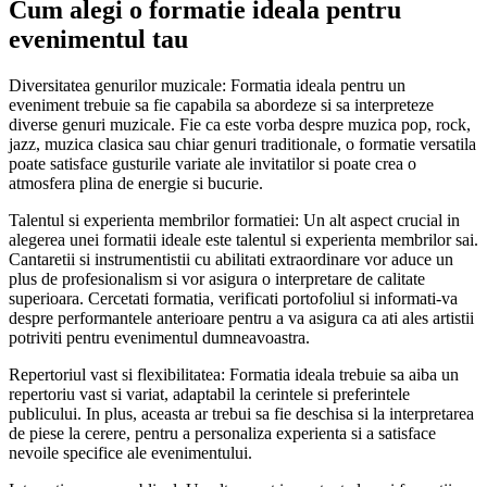
Cum alegi o formatie ideala pentru
evenimentul tau
Diversitatea genurilor muzicale: Formatia ideala pentru un
eveniment trebuie sa fie capabila sa abordeze si sa interpreteze
diverse genuri muzicale. Fie ca este vorba despre muzica pop, rock,
jazz, muzica clasica sau chiar genuri traditionale, o formatie versatila
poate satisface gusturile variate ale invitatilor si poate crea o
atmosfera plina de energie si bucurie.
Talentul si experienta membrilor formatiei: Un alt aspect crucial in
alegerea unei formatii ideale este talentul si experienta membrilor sai.
Cantaretii si instrumentistii cu abilitati extraordinare vor aduce un
plus de profesionalism si vor asigura o interpretare de calitate
superioara. Cercetati formatia, verificati portofoliul si informati-va
despre performantele anterioare pentru a va asigura ca ati ales artistii
potriviti pentru evenimentul dumneavoastra.
Repertoriul vast si flexibilitatea: Formatia ideala trebuie sa aiba un
repertoriu vast si variat, adaptabil la cerintele si preferintele
publicului. In plus, aceasta ar trebui sa fie deschisa si la interpretarea
de piese la cerere, pentru a personaliza experienta si a satisface
nevoile specifice ale evenimentului.