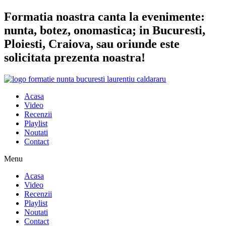
Sari
Formatia noastra canta la evenimente:
la
nunta, botez, onomastica; in Bucuresti,
conținut
Ploiesti, Craiova, sau oriunde este
solicitata prezenta noastra!
Acasa
Video
Recenzii
Playlist
Noutati
Contact
Menu
Acasa
Video
Recenzii
Playlist
Noutati
Contact