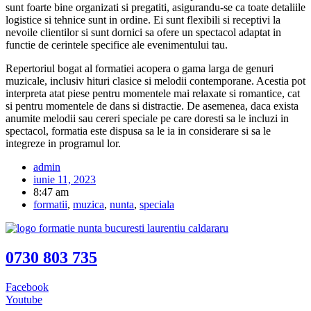
sunt foarte bine organizati si pregatiti, asigurandu-se ca toate detaliile
logistice si tehnice sunt in ordine. Ei sunt flexibili si receptivi la
nevoile clientilor si sunt dornici sa ofere un spectacol adaptat in
functie de cerintele specifice ale evenimentului tau.
Repertoriul bogat al formatiei acopera o gama larga de genuri
muzicale, inclusiv hituri clasice si melodii contemporane. Acestia pot
interpreta atat piese pentru momentele mai relaxate si romantice, cat
si pentru momentele de dans si distractie. De asemenea, daca exista
anumite melodii sau cereri speciale pe care doresti sa le incluzi in
spectacol, formatia este dispusa sa le ia in considerare si sa le
integreze in programul lor.
admin
iunie 11, 2023
8:47 am
formatii
,
muzica
,
nunta
,
speciala
0730 803 735
Facebook
Youtube