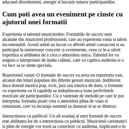
aducand divertisment, energie si bucurie tuturor participantilor.
Cum poti avea un eveniment pe cinste cu
ajutorul unei formatii
Experienta si talentul muzicienilor: Formatiile de succes sunt
alcatuite din muzicieni profesionisti, care au experienta vasta si talent
incontestabil. Acesti artisti au lucrat cu diferiti artisti consacrati si au
participat la numeroase concerte si evenimente, ceea ce le-a oferit
expertiza si abilitatea de a crea o atmosfera unica. Talentul lor va
asigura o interpretare de inalta calitate, care va captiva audienta si o
va face sa se simta speciala.
Repertoriul variat: O formatie de succes va avea un repertoriu vast,
alcatuit din hituri populare din diferite genuri muzicale. Indiferent
daca doresti muzica pop, rock, jazz sau muzica de dans, o formatie
cu experienta va fi capabila sa indeplineasca toate preferintele
muzicale ale participantilor. Cu o varietate de melodii pe care le pot
interpreta, formatia poate crea o atmosfera plina de viata si
entuziasm, care va incuraja oamenii sa danseze si sa se distreze.
Interactiunea cu publicul: Un alt avantaj al unei formatii de succes
este abilitatea lor de a interactiona cu publicul. Muzicienii carismatici
si plini de energie vor reusi sa conecteze cu audienta, implicand-o in