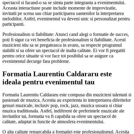
spectacol si facand-o sa se simta parte integranta a evenimentului.
Aceasta interactiune poate include momente de improvizatie,
invitatii pe scena sau chiar participarea oamenilor la interpretarea
melodiilor. Astfel, evenimentul va deveni unic si personalizat pentru
participanti.
Profesionalism si fiabilitate: Atunci cand alegi o formatie de succes,
poti fi sigur ca vei beneficia de profesionalism si fiabilitate. Acesti
muzicieni stiu sa se pregateasca in avans, sa respecte programul
stabilit si sa ofere un spectacol de inalta calitate. Ei vor fi pregatiti
pentru orice situatie si vor face tot posibilul sa se asigure ca
evenimentul decurge fara probleme.
Formatia Laurentiu Caldararu este
ideala pentru evenimentul tau
Formatia Laurentiu Caldararu este compusa din muzicieni talentati si
pasionati de muzica. Acestia au experienta in interpretarea diferitelor
genuri muzicale, inclusiv pop, rock, jazz, muzica usoara si chiar
muzica traditionala. Astfel, indiferent de preferintele muzicale ale
invitatilor tai, formatia va fi capabila sa ofere un spectacol de
calitate, adaptat in functie de atmosfera evenimentului.
O alta calitate remarcabila a formatiei este profesionalismul. Acestia