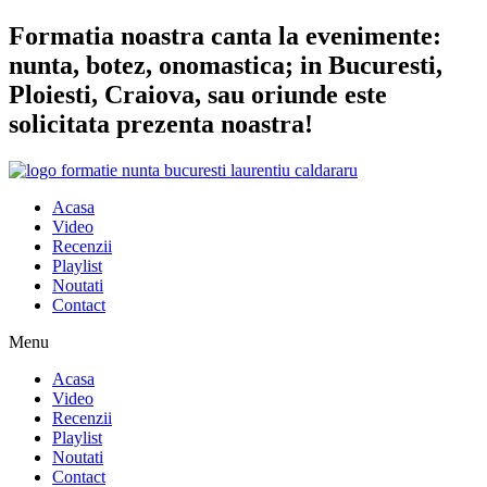
Sari
Formatia noastra canta la evenimente:
la
nunta, botez, onomastica; in Bucuresti,
conținut
Ploiesti, Craiova, sau oriunde este
solicitata prezenta noastra!
Acasa
Video
Recenzii
Playlist
Noutati
Contact
Menu
Acasa
Video
Recenzii
Playlist
Noutati
Contact