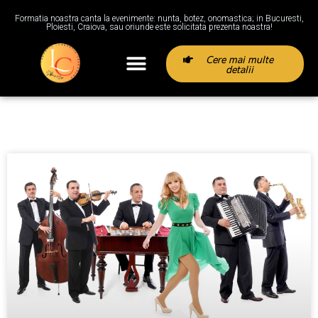
Formatia noastra canta la evenimente: nunta, botez, onomastica; in Bucuresti,
Ploiesti, Craiova, sau oriunde este solicitata prezenta noastra!
Cere mai multe
detalii