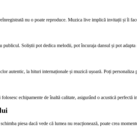
înregistrată nu o poate reproduce. Muzica live implică invitații și îi fac
publicul. Soliștii pot dedica melodii, pot încuraja dansul și pot adapta s
r autentic, la hituri internaționale și muzică ușoară. Poți personaliza play
folosesc echipamente de înaltă calitate, asigurând o acustică perfectă in
lui
e schimba piesa dacă vede că lumea nu reacționează, poate crea momente 