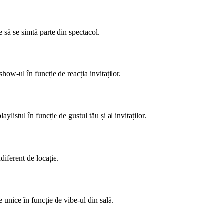
e să se simtă parte din spectacol.
how-ul în funcție de reacția invitaților.
listul în funcție de gustul tău și al invitaților.
diferent de locație.
unice în funcție de vibe-ul din sală.