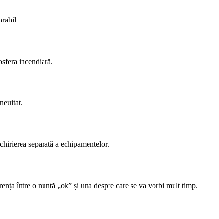
rabil.
osfera incendiară.
neuitat.
nchirierea separată a echipamentelor.
erența între o nuntă „ok” și una despre care se va vorbi mult timp.