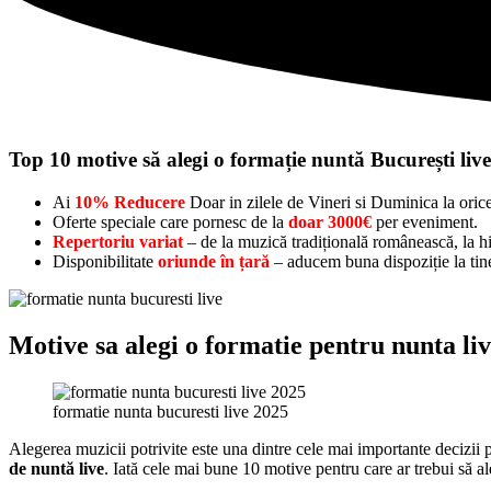
Top 10 motive să alegi o formație nuntă București liv
Ai
10% Reducere
Doar in zilele de Vineri si Duminica la oric
Oferte speciale care pornesc de la
doar 3000€
per eveniment.
Repertoriu variat
– de la muzică tradițională românească, la hit
Disponibilitate
oriunde în țară
– aducem buna dispoziție la tine
Motive sa alegi o formatie pentru nunta liv
formatie nunta bucuresti live 2025
Alegerea muzicii potrivite este una dintre cele mai importante decizii 
de nuntă live
. Iată cele mai bune 10 motive pentru care ar trebui să a