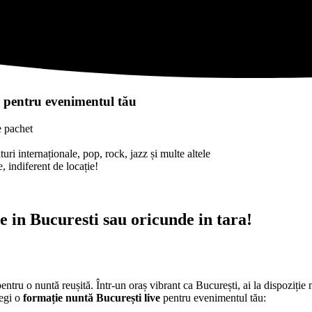
e pentru evenimentul tău
e pachet
uri internaționale, pop, rock, jazz și multe altele
, indiferent de locație!
e in Bucuresti sau oricunde in tara!
pentru o nuntă reușită. Într-un oraș vibrant ca București, ai la dispozi
legi o
formație nuntă București live
pentru evenimentul tău: