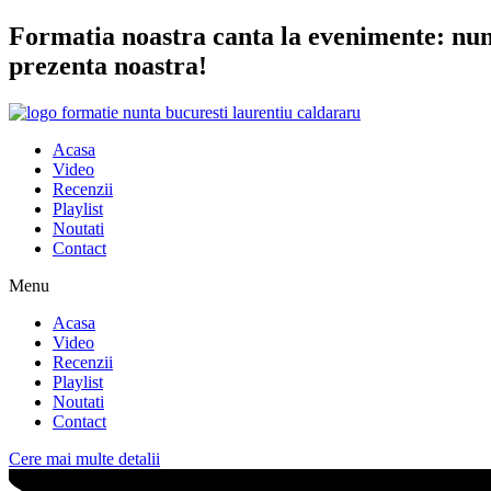
Sari
Formatia noastra canta la evenimente: nunta
la
prezenta noastra!
conținut
Acasa
Video
Recenzii
Playlist
Noutati
Contact
Menu
Acasa
Video
Recenzii
Playlist
Noutati
Contact
Cere mai multe detalii