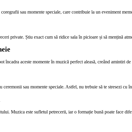
e, coregrafii sau momente speciale, care contribuie la un eveniment memo
receri private. Știu exact cum să ridice sala în picioare și să mențină atm
heie
 pot încadra aceste momente în muzică perfect aleasă, creând amintiri de 
ru ceremonii sau momente speciale. Astfel, nu trebuie să te stresezi cu î
ă
ntului. Muzica este sufletul petrecerii, iar o formație bună poate face dif