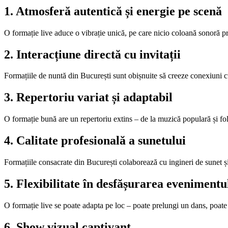
1. Atmosferă autentică și energie pe scenă
O formație live aduce o vibrație unică, pe care nicio coloană sonoră pre
2. Interacțiune directă cu invitații
Formațiile de nuntă din București sunt obișnuite să creeze conexiuni cu 
3. Repertoriu variat și adaptabil
O formație bună are un repertoriu extins – de la muzică populară și folclo
4. Calitate profesională a sunetului
Formațiile consacrate din București colaborează cu ingineri de sunet și 
5. Flexibilitate în desfășurarea evenimentu
O formație live se poate adapta pe loc – poate prelungi un dans, poat
6. Show vizual captivant