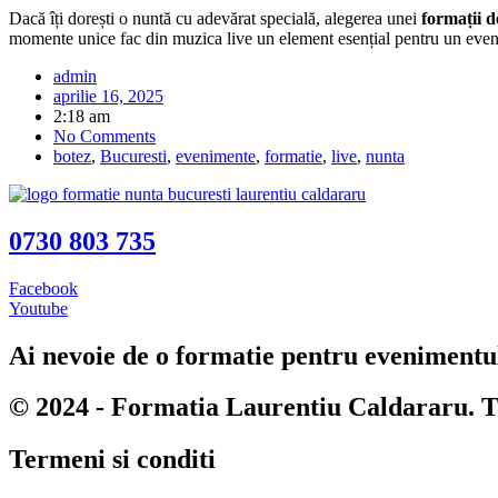
Dacă îți dorești o nuntă cu adevărat specială, alegerea unei
formații d
momente unice fac din muzica live un element esențial pentru un even
admin
aprilie 16, 2025
2:18 am
No Comments
botez
,
Bucuresti
,
evenimente
,
formatie
,
live
,
nunta
0730 803 735
Facebook
Youtube
Ai nevoie de o formatie pentru evenimentu
© 2024 - Formatia Laurentiu Caldararu. To
Termeni si conditi