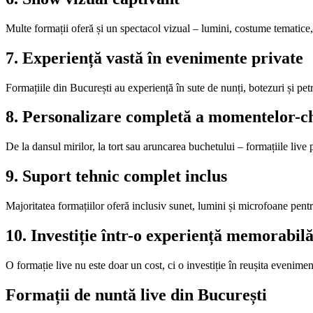
Multe formații oferă și un spectacol vizual – lumini, costume tematic
7. Experiență vastă în evenimente private
Formațiile din București au experiență în sute de nunți, botezuri și pet
8. Personalizare completă a momentelor-c
De la dansul mirilor, la tort sau aruncarea buchetului – formațiile live
9. Suport tehnic complet inclus
Majoritatea formațiilor oferă inclusiv sunet, lumini și microfoane pent
10. Investiție într-o experiență memorabil
O formație live nu este doar un cost, ci o investiție în reușita evenime
Formații de nuntă live din București