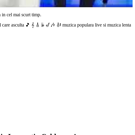
 in cel mai scurt timp.
 care asculta 🎵 𝄞 🎸 𝄫 🎷🎶 🎻 muzica populara live si muzica lenta