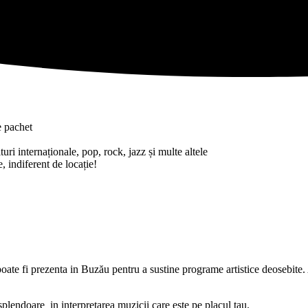
e pachet
uri internaționale, pop, rock, jazz și multe altele
, indiferent de locație!
ate fi prezenta in Buzău pentru a sustine programe artistice deosebite. 
 splendoare in interpretarea muzicii care este pe placul tau.