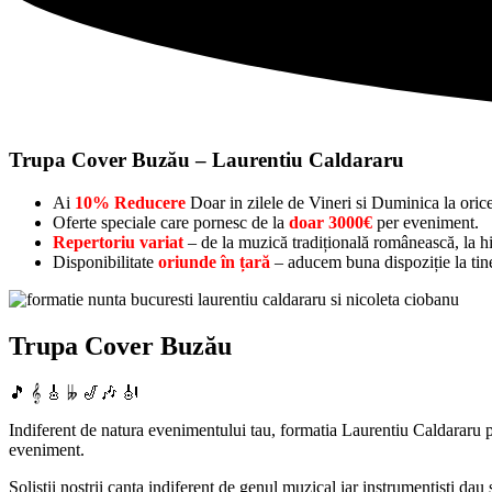
Trupa Cover Buzău – Laurentiu Caldararu
Ai
10% Reducere
Doar in zilele de Vineri si Duminica la oric
Oferte speciale care pornesc de la
doar 3000€
per eveniment.
Repertoriu variat
– de la muzică tradițională românească, la hit
Disponibilitate
oriunde în țară
– aducem buna dispoziție la tine
Trupa Cover Buzău
🎵 𝄞 🎸 𝄫 🎷🎶 🎻
Indiferent de natura evenimentului tau, formatia Laurentiu Caldararu po
eveniment.
Solistii nostrii canta indiferent de genul muzical iar instrumentisti dau