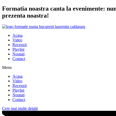
Sari
Formatia noastra canta la evenimente: nunta
la
prezenta noastra!
conținut
Acasa
Video
Recenzii
Playlist
Noutati
Contact
Menu
Acasa
Video
Recenzii
Playlist
Noutati
Contact
Cere mai multe detalii