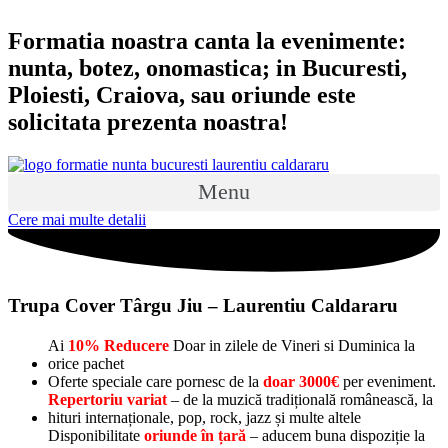
Sari
la
Formatia noastra canta la evenimente:
conținut
nunta, botez, onomastica; in Bucuresti,
Ploiesti, Craiova, sau oriunde este
solicitata prezenta noastra!
Menu
Cere mai multe detalii
Trupa Cover Târgu Jiu – Laurentiu Caldararu
Ai
10% Reducere
Doar in zilele de Vineri si Duminica la
orice pachet
Oferte speciale care pornesc de la
doar 3000€
per eveniment.
Repertoriu variat
– de la muzică tradițională românească, la
hituri internaționale, pop, rock, jazz și multe altele
Disponibilitate
oriunde în țară
– aducem buna dispoziție la