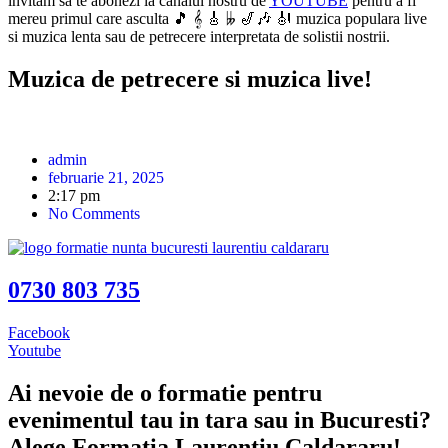
invitam sa te abonezi la canalul nostru de
YOUTUBE
pentru a fi
mereu primul care asculta 🎵 𝄞 🎸 𝄫 🎷🎶 🎻 muzica populara live
si muzica lenta sau de petrecere interpretata de solistii nostrii.
Muzica de petrecere si muzica live!
admin
februarie 21, 2025
2:17 pm
No Comments
0730 803 735
Facebook
Youtube
Ai nevoie de o formatie pentru
evenimentul tau in tara sau in Bucuresti?
Alege Formatia Laurentiu Caldararu!