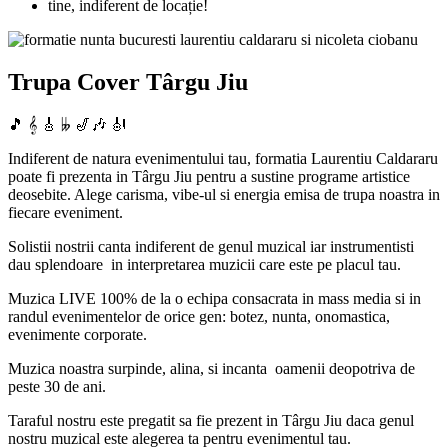
tine, indiferent de locație!
Trupa Cover Târgu Jiu
🎵 𝄞 🎸 𝄫 🎷🎶 🎻
Indiferent de natura evenimentului tau, formatia Laurentiu Caldararu
poate fi prezenta in Târgu Jiu pentru a sustine programe artistice
deosebite. Alege carisma, vibe-ul si energia emisa de trupa noastra in
fiecare eveniment.
Solistii nostrii canta indiferent de genul muzical iar instrumentisti
dau splendoare in interpretarea muzicii care este pe placul tau.
Muzica LIVE 100% de la o echipa consacrata in mass media si in
randul evenimentelor de orice gen: botez, nunta, onomastica,
evenimente corporate.
Muzica noastra surpinde, alina, si incanta oamenii deopotriva de
peste 30 de ani.
Taraful nostru este pregatit sa fie prezent in Târgu Jiu daca genul
nostru muzical este alegerea ta pentru evenimentul tau.