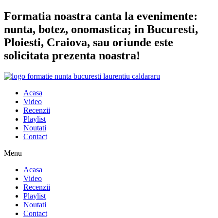
Sari
Formatia noastra canta la evenimente:
la
nunta, botez, onomastica; in Bucuresti,
conținut
Ploiesti, Craiova, sau oriunde este
solicitata prezenta noastra!
Acasa
Video
Recenzii
Playlist
Noutati
Contact
Menu
Acasa
Video
Recenzii
Playlist
Noutati
Contact