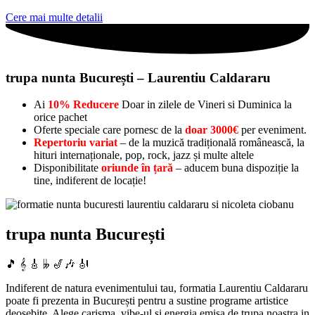
Cere mai multe detalii
trupa nunta București – Laurentiu Caldararu
Ai
10% Reducere
Doar in zilele de Vineri si Duminica la
orice pachet
Oferte speciale care pornesc de la
doar 3000€
per eveniment.
Repertoriu variat
– de la muzică tradițională românească, la
hituri internaționale, pop, rock, jazz și multe altele
Disponibilitate
oriunde în țară
– aducem buna dispoziție la
tine, indiferent de locație!
trupa nunta București
🎵 𝄞 🎸 𝄫 🎷🎶 🎻
Indiferent de natura evenimentului tau, formatia Laurentiu Caldararu
poate fi prezenta in București pentru a sustine programe artistice
deosebite. Alege carisma, vibe-ul si energia emisa de trupa noastra in