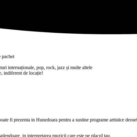
e pachet
uri internaționale, pop, rock, jazz și multe altele
, indiferent de locație!
oate fi prezenta in Hunedoara pentru a sustine programe artistice deosebi
 splendoare in interpretarea muzicii care este pe placul tau.