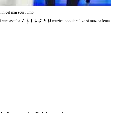
 in cel mai scurt timp.
 care asculta 🎵 𝄞 🎸 𝄫 🎷🎶 🎻 muzica populara live si muzica lenta