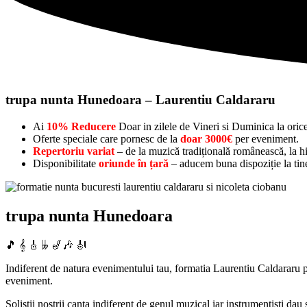
trupa nunta Hunedoara – Laurentiu Caldararu
Ai
10% Reducere
Doar in zilele de Vineri si Duminica la oric
Oferte speciale care pornesc de la
doar 3000€
per eveniment.
Repertoriu variat
– de la muzică tradițională românească, la hit
Disponibilitate
oriunde în țară
– aducem buna dispoziție la tine
trupa nunta Hunedoara
🎵 𝄞 🎸 𝄫 🎷🎶 🎻
Indiferent de natura evenimentului tau, formatia Laurentiu Caldararu p
eveniment.
Solistii nostrii canta indiferent de genul muzical iar instrumentisti dau