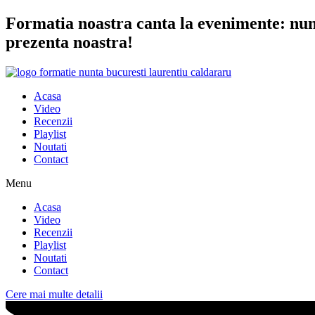
Sari
Formatia noastra canta la evenimente: nunta
la
prezenta noastra!
conținut
Acasa
Video
Recenzii
Playlist
Noutati
Contact
Menu
Acasa
Video
Recenzii
Playlist
Noutati
Contact
Cere mai multe detalii