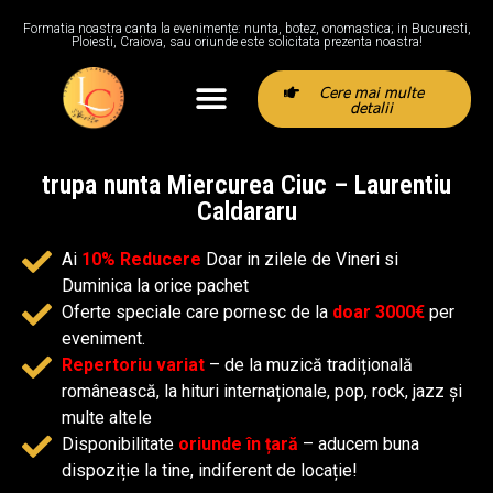
Formatia noastra canta la evenimente: nunta, botez, onomastica; in Bucuresti,
Ploiesti, Craiova, sau oriunde este solicitata prezenta noastra!
Cere mai multe
detalii
trupa nunta Miercurea Ciuc – Laurentiu
Caldararu
Ai
10% Reducere
Doar in zilele de Vineri si
Duminica la orice pachet
Oferte speciale care pornesc de la
doar 3000€
per
eveniment.
Repertoriu variat
– de la muzică tradițională
românească, la hituri internaționale, pop, rock, jazz și
multe altele
Disponibilitate
oriunde în țară
– aducem buna
dispoziție la tine, indiferent de locație!