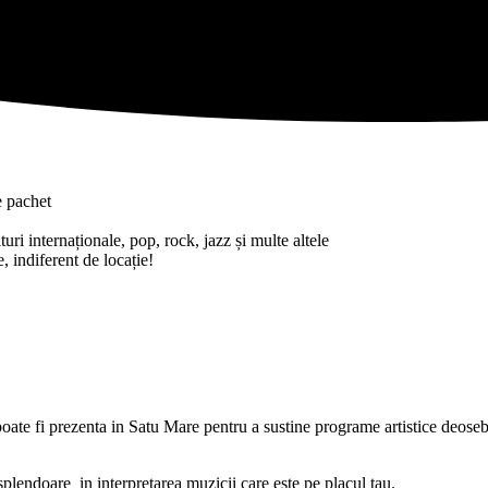
e pachet
uri internaționale, pop, rock, jazz și multe altele
, indiferent de locație!
ate fi prezenta in Satu Mare pentru a sustine programe artistice deosebi
 splendoare in interpretarea muzicii care este pe placul tau.