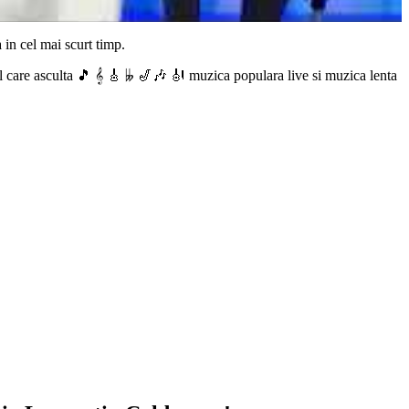
 in cel mai scurt timp.
 care asculta 🎵 𝄞 🎸 𝄫 🎷🎶 🎻 muzica populara live si muzica lenta