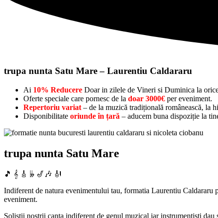
trupa nunta Satu Mare – Laurentiu Caldararu
Ai
10% Reducere
Doar in zilele de Vineri si Duminica la oric
Oferte speciale care pornesc de la
doar 3000€
per eveniment.
Repertoriu variat
– de la muzică tradițională românească, la hit
Disponibilitate
oriunde în țară
– aducem buna dispoziție la tine
trupa nunta Satu Mare
🎵 𝄞 🎸 𝄫 🎷🎶 🎻
Indiferent de natura evenimentului tau, formatia Laurentiu Caldararu po
eveniment.
Solistii nostrii canta indiferent de genul muzical iar instrumentisti dau