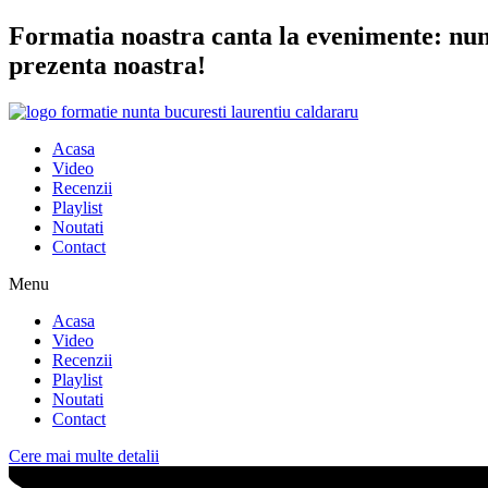
Sari
Formatia noastra canta la evenimente: nunta
la
prezenta noastra!
conținut
Acasa
Video
Recenzii
Playlist
Noutati
Contact
Menu
Acasa
Video
Recenzii
Playlist
Noutati
Contact
Cere mai multe detalii