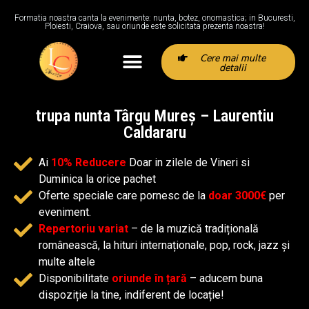
Formatia noastra canta la evenimente: nunta, botez, onomastica; in Bucuresti,
Ploiesti, Craiova, sau oriunde este solicitata prezenta noastra!
Cere mai multe
detalii
trupa nunta Târgu Mureș – Laurentiu
Caldararu
Ai
10% Reducere
Doar in zilele de Vineri si
Duminica la orice pachet
Oferte speciale care pornesc de la
doar 3000€
per
eveniment.
Repertoriu variat
– de la muzică tradițională
românească, la hituri internaționale, pop, rock, jazz și
multe altele
Disponibilitate
oriunde în țară
– aducem buna
dispoziție la tine, indiferent de locație!