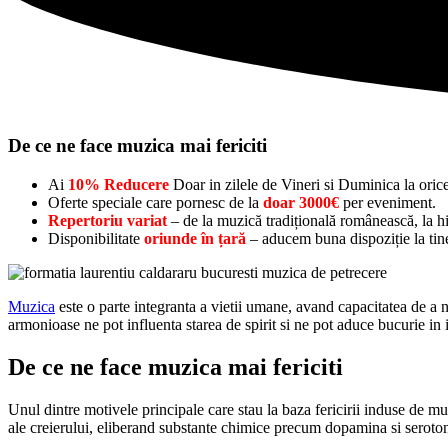
De ce ne face muzica mai fericiti
Ai
10% Reducere
Doar in zilele de Vineri si Duminica la oric
Oferte speciale care pornesc de la
doar 3000€
per eveniment.
Repertoriu variat
– de la muzică tradițională românească, la hit
Disponibilitate
oriunde în țară
– aducem buna dispoziție la tine
Muzica
este o parte integranta a vietii umane, avand capacitatea de a n
armonioase ne pot influenta starea de spirit si ne pot aduce bucurie in 
De ce ne face muzica mai fericiti
Unul dintre motivele principale care stau la baza fericirii induse de mu
ale creierului, eliberand substante chimice precum dopamina si serotoni