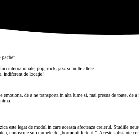
e pachet
uri internaționale, pop, rock, jazz și multe altele
, indiferent de locație!
e emotiona, de a ne transporta in alta lume si, mai presus de toate, de a 
inima.
zica este legat de modul in care aceasta afecteaza creierul. Studiile neur
na, cunoscute sub numele de „hormonii fericirii”. Aceste substante contri