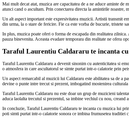
Mai mult decat atat, muzica are capacitatea de a ne aduce aminte de mo
atunci cand o ascultam. Prin conectarea directa la amintirile noastre, m
Un alt aspect important este expresivitatea muzicii. Artistii transmit emot
din urma, la o stare de fericire. Fie ca este vorba de bucurie, tristete 
In plus, muzica poate oferi o forma de escapada din realitatea zilnica.
pauza binevenita. Aceasta evadare temporara din realitate ne ofera opor
Taraful Laurentiu Caldararu te incanta cu
Taraful Laurentiu Caldararu a devenit sinonim cu autenticitatea si emoti
o atmosfera in care ascultatorul se simte purtat intr-o calatorie prin pei
Un aspect remarcabil al muzicii lui Caldararu este abilitatea sa de a p
devine o punte intre trecut si prezent, imbogatind mostenirea culturala
Taraful Laurentiu Caldararu nu este doar un grup de muzicieni talentati, 
aduca laolalta trecutul si prezentul, sa imbine vechiul cu nou, creand a
In concluzie, Taraful Laurentiu Caldararu te incanta cu muzica lui prin a
poti simti purtat intr-o calatorie sonora ce imbina frumusetea traditiei 