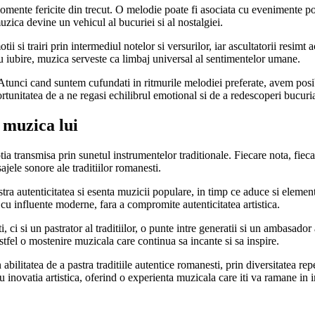
mente fericite din trecut. O melodie poate fi asociata cu evenimente poz
uzica devine un vehicul al bucuriei si al nostalgiei.
ii si trairi prin intermediul notelor si versurilor, iar ascultatorii resimt
sau iubire, muzica serveste ca limbaj universal al sentimentelor umane.
 Atunci cand suntem cufundati in ritmurile melodiei preferate, avem posi
tunitatea de a ne regasi echilibrul emotional si de a redescoperi bucuria
 muzica lui
a transmisa prin sunetul instrumentelor traditionale. Fiecare nota, fieca
sajele sonore ale traditiilor romanesti.
astra autenticitatea si esenta muzicii populare, in timp ce aduce si elem
 cu influente moderne, fara a compromite autenticitatea artistica.
ci si un pastrator al traditiilor, o punte intre generatii si un ambasador 
stfel o mostenire muzicala care continua sa incante si sa inspire.
bilitatea de a pastra traditiile autentice romanesti, prin diversitatea rep
cu inovatia artistica, oferind o experienta muzicala care iti va ramane in