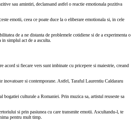
itive sau amintiri, declansand astfel o reactie emotionala pozitiva
 aceste emotii, ceea ce poate duce la o eliberare emotionala si, in cele
bilitatea de a ne distanta de problemele cotidiene si de a experimenta o
 in simplul act de a asculta.
re acord si fiecare vers sunt imbinate cu pricepere si maiestrie, creand
ente inovatoare si contemporane. Astfel, Taraful Laurentiu Caldararu
al bogatiei culturale a Romaniei. Prin muzica sa, artistul reuseste sa
ertoriului si prin pasiunea cu care transmite emotii. Ascultandu-l, te
 inima pentru mult timp.