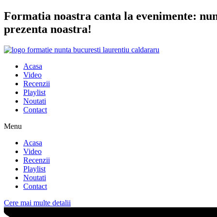
Sari
Formatia noastra canta la evenimente: nunta
la
prezenta noastra!
conținut
Acasa
Video
Recenzii
Playlist
Noutati
Contact
Menu
Acasa
Video
Recenzii
Playlist
Noutati
Contact
Cere mai multe detalii