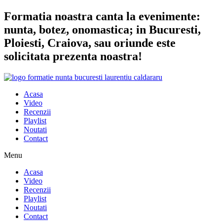
Sari
Formatia noastra canta la evenimente:
la
nunta, botez, onomastica; in Bucuresti,
conținut
Ploiesti, Craiova, sau oriunde este
solicitata prezenta noastra!
Acasa
Video
Recenzii
Playlist
Noutati
Contact
Menu
Acasa
Video
Recenzii
Playlist
Noutati
Contact