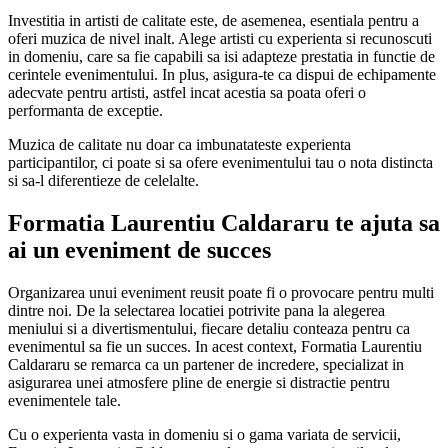
Investitia in artisti de calitate este, de asemenea, esentiala pentru a
oferi muzica de nivel inalt. Alege artisti cu experienta si recunoscuti
in domeniu, care sa fie capabili sa isi adapteze prestatia in functie de
cerintele evenimentului. In plus, asigura-te ca dispui de echipamente
adecvate pentru artisti, astfel incat acestia sa poata oferi o
performanta de exceptie.
Muzica de calitate nu doar ca imbunatateste experienta
participantilor, ci poate si sa ofere evenimentului tau o nota distincta
si sa-l diferentieze de celelalte.
Formatia Laurentiu Caldararu te ajuta sa
ai un eveniment de succes
Organizarea unui eveniment reusit poate fi o provocare pentru multi
dintre noi. De la selectarea locatiei potrivite pana la alegerea
meniului si a divertismentului, fiecare detaliu conteaza pentru ca
evenimentul sa fie un succes. In acest context, Formatia Laurentiu
Caldararu se remarca ca un partener de incredere, specializat in
asigurarea unei atmosfere pline de energie si distractie pentru
evenimentele tale.
Cu o experienta vasta in domeniu si o gama variata de servicii,