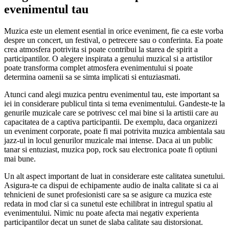
evenimentul tau
Muzica este un element esential in orice eveniment, fie ca este vorba
despre un concert, un festival, o petrecere sau o conferinta. Ea poate
crea atmosfera potrivita si poate contribui la starea de spirit a
participantilor. O alegere inspirata a genului muzical si a artistilor
poate transforma complet atmosfera evenimentului si poate
determina oamenii sa se simta implicati si entuziasmati.
Atunci cand alegi muzica pentru evenimentul tau, este important sa
iei in considerare publicul tinta si tema evenimentului. Gandeste-te la
genurile muzicale care se potrivesc cel mai bine si la artistii care au
capacitatea de a captiva participantii. De exemplu, daca organizezi
un eveniment corporate, poate fi mai potrivita muzica ambientala sau
jazz-ul in locul genurilor muzicale mai intense. Daca ai un public
tanar si entuziast, muzica pop, rock sau electronica poate fi optiuni
mai bune.
Un alt aspect important de luat in considerare este calitatea sunetului.
Asigura-te ca dispui de echipamente audio de inalta calitate si ca ai
tehnicieni de sunet profesionisti care sa se asigure ca muzica este
redata in mod clar si ca sunetul este echilibrat in intregul spatiu al
evenimentului. Nimic nu poate afecta mai negativ experienta
participantilor decat un sunet de slaba calitate sau distorsionat.