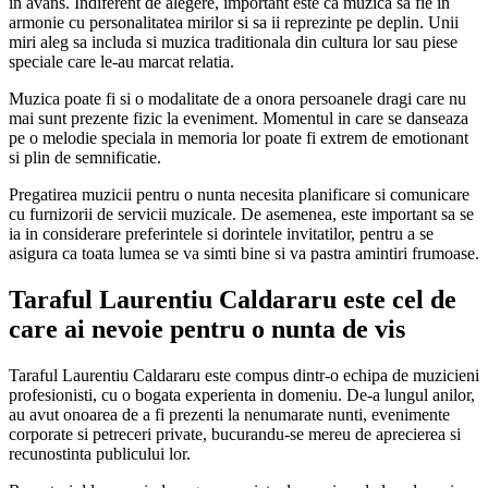
in avans. Indiferent de alegere, important este ca muzica sa fie in
armonie cu personalitatea mirilor si sa ii reprezinte pe deplin. Unii
miri aleg sa includa si muzica traditionala din cultura lor sau piese
speciale care le-au marcat relatia.
Muzica poate fi si o modalitate de a onora persoanele dragi care nu
mai sunt prezente fizic la eveniment. Momentul in care se danseaza
pe o melodie speciala in memoria lor poate fi extrem de emotionant
si plin de semnificatie.
Pregatirea muzicii pentru o nunta necesita planificare si comunicare
cu furnizorii de servicii muzicale. De asemenea, este important sa se
ia in considerare preferintele si dorintele invitatilor, pentru a se
asigura ca toata lumea se va simti bine si va pastra amintiri frumoase.
Taraful Laurentiu Caldararu este cel de
care ai nevoie pentru o nunta de vis
Taraful Laurentiu Caldararu este compus dintr-o echipa de muzicieni
profesionisti, cu o bogata experienta in domeniu. De-a lungul anilor,
au avut onoarea de a fi prezenti la nenumarate nunti, evenimente
corporate si petreceri private, bucurandu-se mereu de aprecierea si
recunostinta publicului lor.