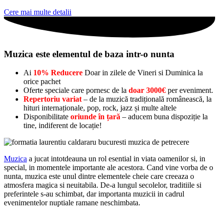
Cere mai multe detalii
Muzica este elementul de baza intr-o nunta
Ai
10% Reducere
Doar in zilele de Vineri si Duminica la
orice pachet
Oferte speciale care pornesc de la
doar 3000€
per eveniment.
Repertoriu variat
– de la muzică tradițională românească, la
hituri internaționale, pop, rock, jazz și multe altele
Disponibilitate
oriunde în țară
– aducem buna dispoziție la
tine, indiferent de locație!
Muzica
a jucat intotdeauna un rol esential in viata oamenilor si, in
special, in momentele importante ale acestora. Cand vine vorba de o
nunta, muzica este unul dintre elementele cheie care creeaza o
atmosfera magica si neuitabila. De-a lungul secolelor, traditiile si
preferintele s-au schimbat, dar importanta muzicii in cadrul
evenimentelor nuptiale ramane neschimbata.