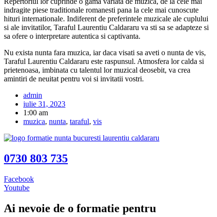
Repertoriul lor cuprinde o gama variata de muzica, de la cele mai
indragite piese traditionale romanesti pana la cele mai cunoscute
hituri internationale. Indiferent de preferintele muzicale ale cuplului
si ale invitatilor, Taraful Laurentiu Caldararu va sti sa se adapteze si
sa ofere o interpretare autentica si captivanta.
Nu exista nunta fara muzica, iar daca visati sa aveti o nunta de vis,
Taraful Laurentiu Caldararu este raspunsul. Atmosfera lor calda si
prietenoasa, imbinata cu talentul lor muzical deosebit, va crea
amintiri de neuitat pentru voi si invitatii vostri.
admin
iulie 31, 2023
1:00 am
muzica
,
nunta
,
taraful
,
vis
0730 803 735
Facebook
Youtube
Ai nevoie de o formatie pentru