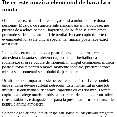
De ce este muzica elementul de baza la o
nunta
O nunta reprezinta celebrarea dragostei si a uniunii dintre doua
persoane. Muzica, cu sunetele sale armonioase si melodioase, are
puterea de a aduce oamenii impreuna, de a-i face sa simta emotii
profunde si de a crea amintiri de neuitat. Fiecare cuplu doreste ca
evenimentul lor sa fie unic si special, iar muzica poate face exact
acest lucru.
Inainte de ceremonie, muzica poate fi prezenta pentru a crea o
atmosfera relaxanta si prietenoasa, permitand invitatilor sa
socializeze si sa se bucure de moment. In timpul ceremoniei, muzica
poate fi folosita pentru a marca momente speciale, precum intrarea
mirilor sau momentul schimbului de juraminte.
Un alt moment important este petrecerea de la finalul ceremoniei,
unde muzica devine sufletul petrecerii. Este momentul in care toti
invitatii isi dau mana si danseaza impreuna cu cei doi miri. Fiecare
cuplu poate alege muzica potrivita pentru ei, de la balade romantice
care sa sublinieze dragostea lor pana la piese mai ritmate si dansante
pentru a anima atmosfera.
Se pot alege variante live cu trupe sau solisti cu playlist-uri pregatite