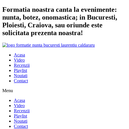
Sari
Formatia noastra canta la evenimente:
la
nunta, botez, onomastica; in Bucuresti,
conținut
Ploiesti, Craiova, sau oriunde este
solicitata prezenta noastra!
Acasa
Video
Recenzii
Playlist
Noutati
Contact
Menu
Acasa
Video
Recenzii
Playlist
Noutati
Contact